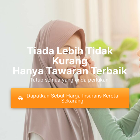
Tiada Lebih Tidak
Kurang
Hanya Tawaran Terbaik
Tutup semua yang anda perlukan!
Dapatkan Sebut Harga Insurans Kereta
Sekarang