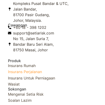
Kompleks Pusat Bandar & UTC,
Jalan Bandar,
81700 Pasir Gudang,
Johor, Malaysia.
Cawangan
+60 18 - 398 1202
support@setiarisk.com
No 15, Jalan Suria 7,
Bandar Baru Seri Alam,
81750 Masai, Johor
Produk
Insurans Rumah
Insurans Perjalanan
Insurans Untuk Perniagaan
Wasiat
Sokongan
Mengenai Setia Risk
Soalan Lazim