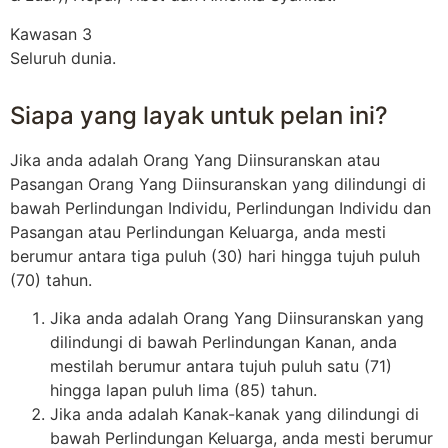
Kawasan 3
Seluruh dunia.
Siapa yang layak untuk pelan ini?
Jika anda adalah Orang Yang Diinsuranskan atau
Pasangan Orang Yang Diinsuranskan yang dilindungi di
bawah Perlindungan Individu, Perlindungan Individu dan
Pasangan atau Perlindungan Keluarga, anda mesti
berumur antara tiga puluh (30) hari hingga tujuh puluh
(70) tahun.
Jika anda adalah Orang Yang Diinsuranskan yang
dilindungi di bawah Perlindungan Kanan, anda
mestilah berumur antara tujuh puluh satu (71)
hingga lapan puluh lima (85) tahun.
Jika anda adalah Kanak-kanak yang dilindungi di
bawah Perlindungan Keluarga, anda mesti berumur