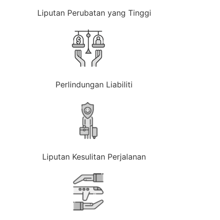
Liputan Perubatan yang Tinggi
Perlindungan Liabiliti
Liputan Kesulitan Perjalanan