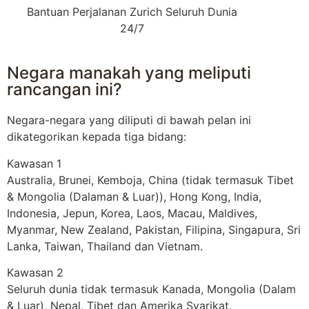
Bantuan Perjalanan Zurich Seluruh Dunia
24/7
Negara manakah yang meliputi
rancangan ini?
Negara-negara yang diliputi di bawah pelan ini
dikategorikan kepada tiga bidang:
Kawasan 1
Australia, Brunei, Kemboja, China (tidak termasuk Tibet
& Mongolia (Dalaman & Luar)), Hong Kong, India,
Indonesia, Jepun, Korea, Laos, Macau, Maldives,
Myanmar, New Zealand, Pakistan, Filipina, Singapura, Sri
Lanka, Taiwan, Thailand dan Vietnam.
Kawasan 2
Seluruh dunia tidak termasuk Kanada, Mongolia (Dalam
& Luar), Nepal, Tibet dan Amerika Syarikat.