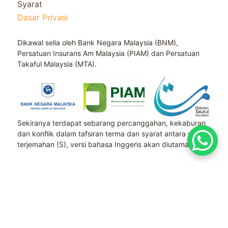
Syarat
Dasar Privasi
Dikawal selia oleh Bank Negara Malaysia (BNM),
Persatuan Insurans Am Malaysia (PIAM) dan Persatuan
Takaful Malaysia (MTA).
Sekiranya terdapat sebarang percanggahan, kekaburan
dan konflik dalam tafsiran terma dan syarat antara versi
terjemahan (S), versi bahasa Inggeris akan diutamakan.
Hak Cipta © 2026 SETIA RISK MANAGEMENT
SDN BHD 1394396-P HAK CIPTA TERPELIHARA