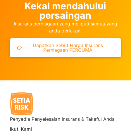
Kekal mendahului
persaingan
Insurans perniagaan yang meliputi semua yang
anda perlukan!
Dapatkan Sebut Harga Insurans
Perniagaan PERCUMA
Penyedia Penyelesaian Insurans & Takaful Anda
Ikuti Kami