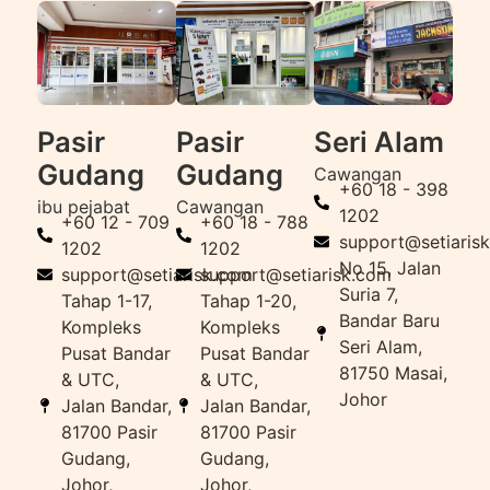
Pasir
Pasir
Seri Alam
Gudang
Gudang
Cawangan
+60 18 - 398
ibu pejabat
Cawangan
1202
+60 12 - 709
+60 18 - 788
support@setiaris
1202
1202
No 15, Jalan
support@setiarisk.com
support@setiarisk.com
Suria 7,
Tahap 1-17,
Tahap 1-20,
Bandar Baru
Kompleks
Kompleks
Seri Alam,
Pusat Bandar
Pusat Bandar
81750 Masai,
& UTC,
& UTC,
Johor
Jalan Bandar,
Jalan Bandar,
81700 Pasir
81700 Pasir
Gudang,
Gudang,
Johor,
Johor,