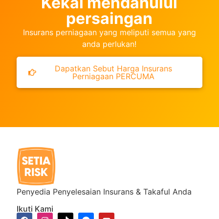
Kekal mendahului
persaingan
Insurans perniagaan yang meliputi semua yang
anda perlukan!
Dapatkan Sebut Harga Insurans
Perniagaan PERCUMA
Penyedia Penyelesaian Insurans & Takaful Anda
Ikuti Kami