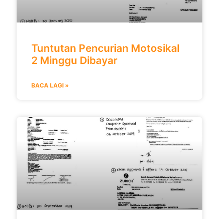
Tuntutan Pencurian Motosikal
2 Minggu Dibayar
BACA LAGI »